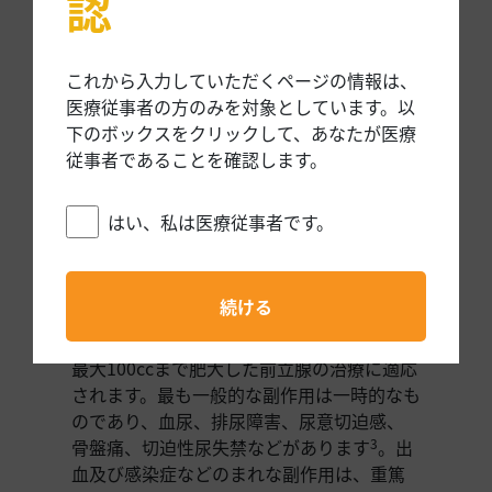
認
治療をすると同時に性機能を温存する、低
侵襲で永久的なインプラントであるUroLift®
システムを使用して、BPHを患う患者さん
これから入力していただくページの情報は、
の標準治療を改善することに取り組んでい
医療従事者の方のみを対象としています。以
ます
。
3*
下のボックスをクリックして、あなたが医療
従事者であることを確認します。
BPHの薬物療法や外科手術に代わる治療を
求めている患者さんにとって、UroLift®シス
はい、私は医療従事者です。
テムは実績ある治療の選択肢のひとつです。
患者様向けパンフレットのダウンロード
続ける
UroLiftシステムは、前立腺肥大症（BPH）
に伴う膀胱出口部閉塞による症状、および
最大100ccまで肥大した前立腺の治療に適応
されます。最も一般的な副作用は一時的なも
のであり、血尿、排尿障害、尿意切迫感、
骨盤痛、切迫性尿失禁などがあります
。出
3
血及び感染症などのまれな副作用は、重篤