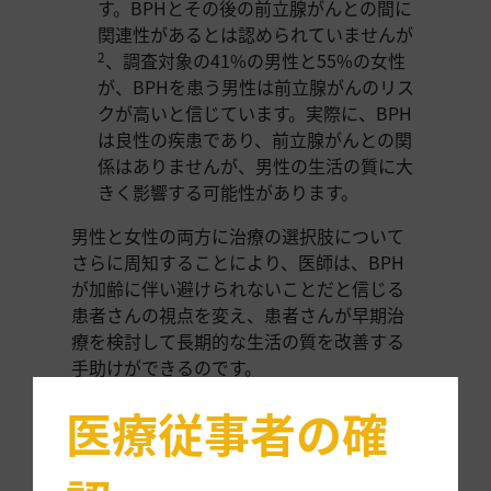
す。BPHとその後の前立腺がんとの間に
関連性があるとは認められていませんが
、調査対象の41%の男性と55%の女性
2
が、BPHを患う男性は前立腺がんのリス
クが高いと信じています。実際に、BPH
は良性の疾患であり、前立腺がんとの関
係はありませんが、男性の生活の質に大
きく影響する可能性があります。
男性と女性の両方に治療の選択肢について
さらに周知することにより、医師は、BPH
が加齢に伴い避けられないことだと信じる
患者さんの視点を変え、患者さんが早期治
療を検討して長期的な生活の質を改善する
手助けができるのです。
テレフレックス社は、泌尿器科領域におけ
医療従事者の確
る満たされていないニーズに対応する革新
的で低侵襲、かつ臨床的に有効なデバイス
の開発に専念しています。私たちは、症状の