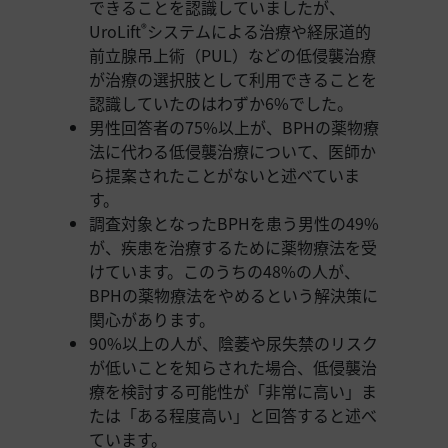
できることを認識していましたが、
UroLift
システムによる治療や経尿道的
®
前立腺吊上術（PUL）などの低侵襲治療
が治療の選択肢として利用できることを
認識していたのはわずか6%でした。
男性回答者の75%以上が、BPHの薬物療
法に代わる低侵襲治療について、医師か
ら提案されたことがないと述べていま
す。
調査対象となったBPHを患う男性の49%
が、疾患を治療するために薬物療法を受
けています。このうちの48%の人が、
BPHの薬物療法をやめるという解決策に
関心があります。
90%以上の人が、陰萎や尿失禁のリスク
が低いことを知らされた場合、低侵襲治
療を検討する可能性が「非常に高い」ま
たは「ある程度高い」と回答すると述べ
ています。